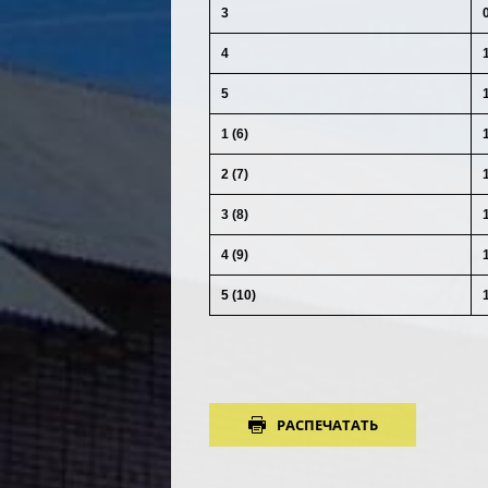
3
4
5
1 (6)
2 (7)
3 (8)
4 (9)
5 (10)
РАСПЕЧАТАТЬ