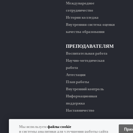
Международное
сотрудничество
История колледжа
Внутренняя система оценки
качества образования
ПРЕПОДАВАТЕЛЯМ
Воспитательная работа
Научно-методическая
работа
Аттестация
План работы
Внутренний контроль
Информационная
поддержка
Наставничество
Мы используем
файлы cookie
КИРЕНСКИЙ ПРОФЕССИОНАЛЬНО-ПЕДАГО
При
и системы аналитики для улучшения работы сайта
Копирование материалов сайта разрешено