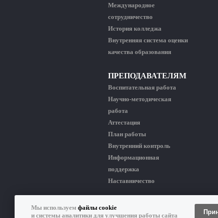
Международное
сотрудничество
История колледжа
Внутренняя система оценки
качества образования
ПРЕПОДАВАТЕЛЯМ
Воспитательная работа
Научно-методическая
работа
Аттестация
План работы
Внутренний контроль
Информационная
поддержка
Наставничество
Мы используем
файлы cookie
КИРЕНСКИЙ ПРОФЕССИОНАЛЬНО-ПЕДАГО
При
и системы аналитики для улучшения работы сайта
Копирование материалов сайта разрешено