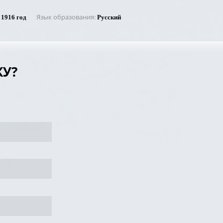
Язык образования
1916 год
Русский
У?