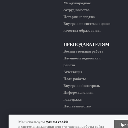
Международное
сотрудничество
История колледжа
Внутренняя система оценки
качества образования
ПРЕПОДАВАТЕЛЯМ
Воспитательная работа
Научно-методическая
работа
Аттестация
План работы
Внутренний контроль
Информационная
поддержка
Наставничество
Мы используем
файлы cookie
КИРЕНСКИЙ ПРОФЕССИОНАЛЬНО-ПЕДАГО
При
и системы аналитики для улучшения работы сайта
Копирование материалов сайта разрешено