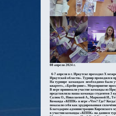
08 апреля 2024 г.
6-7 апреля в г. Иркутске проходил X меж
Иркутской области». Турнир проводился п
На турнире командам необходимо было уча
квартет», «Брейн-ринг». Мероприятие прох
В игре принимали участие команды из Ирку
представляла наша команда студентов 3 ку
Салюк О., Николаевой А., Марковой И., Те
Команда «КППК» в игре «Что? Где? Когда?
показали себя как эрудированная сплочён
Благодарим администрацию Киренского му
в участии команды «КППК» на данном тур