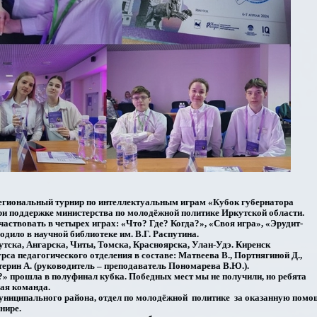
региональный турнир по интеллектуальным играм «Кубок губернатора
ри поддержке министерства по молодёжной политике Иркутской области.
ствовать в четырех играх: «Что? Где? Когда?», «Своя игра», «Эрудит-
одило в научной библиотеке им. В.Г. Распутина.
тска, Ангарска, Читы, Томска, Красноярска, Улан-Удэ. Киренск
рса педагогического отделения в составе: Матвеева В., Портнягиной Д.,
терин А. (руководитель – преподаватель Пономарева В.Ю.).
» прошла в полуфинал кубка. Победных мест мы не получили, но ребята
ная команда.
ниципального района, отдел по молодёжной политике за оказанную помо
нире.