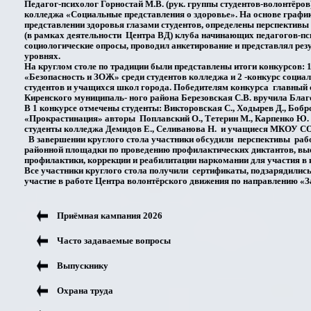
Педагог-психолог Горностай М.В. (рук. группы студентов-волонтёров
колледжа «Социальные представления о здоровье». На основе графи
представлении здоровья глазами студентов, определены перспективы
(в рамках деятельности Центра ВД) клуба начинающих педагогов-п
социологические опросы, проводил анкетирование и представлял рез
уровнях.
На круглом столе по традиции были представлены итоги конкурсов: 
«Безопасность и ЗОЖ» среди студентов колледжа и 2 -конкурс соци
студентов и учащихся школ города. Победителям конкурса главный
Киренского муниципаль- ного района Березовская С.В. вручила Бла
В 1 конкурсе отмечены студенты: Викторовская С., Ходырев Д., Бобр
«Прокрастинация» авторы Поплавский О., Тетерин М., Карпенко Ю. 
студенты колледжа Демидов Е., Селиванова Н. и учащиеся МКОУ С
В завершении круглого стола участники обсудили перспективы ра
районной площадки по проведению профилактических диктантов, вы
профилактики, коррекции и реабилитации наркомании для участия в 
Все участники круглого стола получили сертификаты, подзарядили
участие в работе Центра волонтёрского движения по направлению 
Приёмная кампания 2026
Часто задаваемые вопросы
Выпускнику
Охрана труда