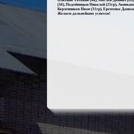
(3б), Подойницын Николай (25гр), Акиньши
Корзенников Иван (31гр), Еременко Данила 
Желаем дальнейших успехов!