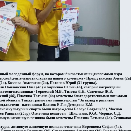
онный молодежный форум, на котором были отмечены дипломами мэра
ерской деятельности студенты нашего колледжа - Прошутинская Алена (2а)
2а), Козлова Анастасия (2а), Потапов Юрий (31 группа).
ли Поплавский Олег (4б) и Карпенко Юлия (4б), которые награждены
атели-наставники - Горностай М.В., Титова Л.Н., Савченко Ж.В.
гений (4б), Плахина Татьяна (4а) отмечены благодарственными письмами
ой области. Также грамотами министерства "За вклад в развитие
одаватели - наставники Власюк Е.Г. и Демидова Е.М.
еской культуры и спорта были награждены Белоус Богдан (3б), Маслов
ьев Равшан (25гр). Отмечены педагоги – Школьник Ю.А., Черных С.Д.
тивную жизненную позицию были отмечены Плахина Татьяна (4а), Селивано
льтуры, активную жизненную позицию отмечены Воронцова Софья (4а),
, Викторовская Светлана (2б), Сноровихина Анастасия (3б), Русаков Макси