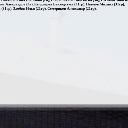
на Александра (3а), Келдиеров Бекзодхужа (31гр), Павлов Михаил (31гр),
(31гр), Злобин Илья (21гр), Семериков Александр (21гр).