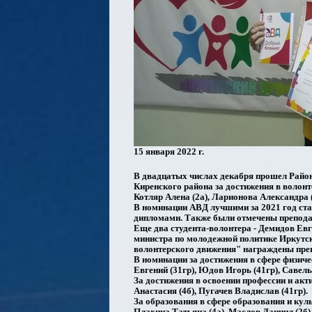
15 января 2022 г.
В двадцатых числах декабря прошел Рай
Киренского района за достижения в волонт
Котляр Алена (2а), Ларионова Александра (
В номинации АВД лучшими за 2021 год ста
дипломами. Также были отмечены преподав
Еще два студента-волонтера - Демидов Ев
министра по молодежной политике Иркутск
волонтерского движения" награждены преп
В номинации за достижения в сфере физич
Евгений (31гр), Юдов Игорь (41гр), Савел
За достижения в освоении профессии и ак
Анастасия (4б), Пугачев Владислав (41гр).
За образования в сфере образования и ку
Плахина Татьяна (4а), Маслов Даниил (2б)