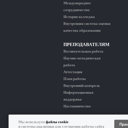
Международное
сотрудничество
История колледжа
Внутренняя система оценки
качества образования
ПРЕПОДАВАТЕЛЯМ
Воспитательная работа
Научно-методическая
работа
Аттестация
План работы
Внутренний контроль
Информационная
поддержка
Наставничество
Мы используем
файлы cookie
КИРЕНСКИЙ ПРОФЕССИОНАЛЬНО-ПЕДАГО
При
и системы аналитики для улучшения работы сайта
Копирование материалов сайта разрешено